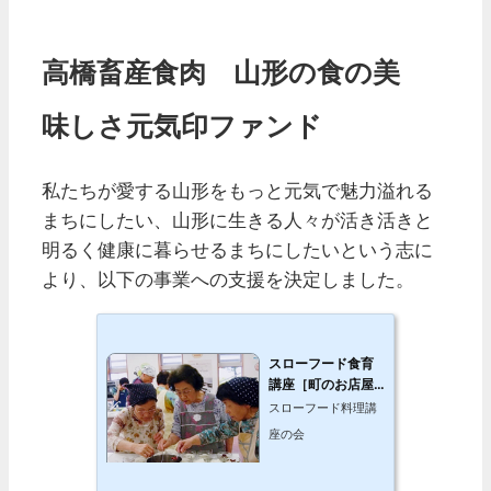
高橋畜産食肉 山形の食の美
味しさ元気印ファンド
私たちが愛する山形をもっと元気で魅力溢れる
まちにしたい、山形に生きる人々が活き活きと
明るく健康に暮らせるまちにしたいという志に
より、以下の事業への支援を決定しました。
スローフード食育
講座［町のお店屋
さん、教えてくだ
スローフード料理講
さい！］
座の会