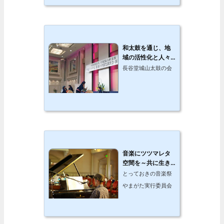
和太鼓を通じ、地
域の活性化と人々
に感動と元気を伝
長谷堂城山太鼓の会
えたい
音楽にツツマレタ
空間を～共に生き
るを考える～
とっておきの音楽祭
やまがた実行委員会