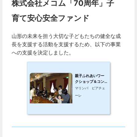
株式会社メコム「70周年」子
育て安心安全ファンド
山形の未来を担う大切な子どもたちの健全な成
長を支援する活動を支援するため、以下の事業
への支援を決定しました。
親子ふれあいワー
クショップ＆コン
サート 音楽と絵
マリンバ ピアチェ
本の贈りもの
ーレ