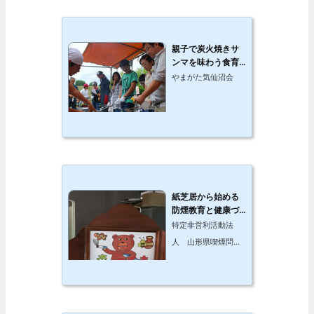
親子で炭火焼きサ
ンマを味わう食育
事業
やまがた気仙沼会
紙芝居から始める
防煙教育と健康づ
くり
特定非営利活動法
人 山形県喫煙問題
研究会