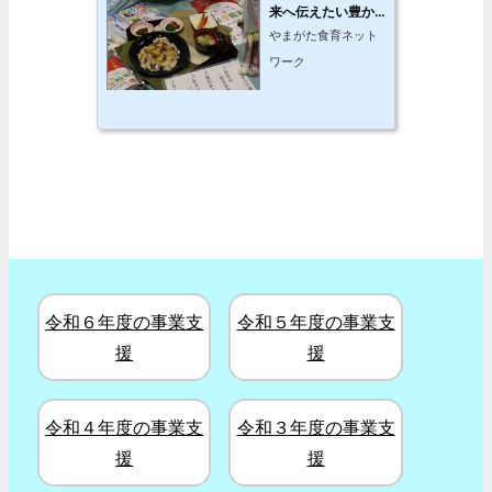
来へ伝えたい豊か
な山形の食材と食
やまがた食育ネット
文化
ワーク
令和６年度の事業支
令和５年度の事業支
援
援
令和４年度の事業支
令和３年度の事業支
援
援