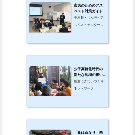
市民のためのアス
ベスト対策ガイド
～震災から学ぶア
中皮腫・じん肺・ア
スベスト対策～
スベストセンター東
北
少子高齢化時代の
新たな地域の担い
手づくり事業
柏倉にぎわいづくり
ネットワーク
「食は命なり」未