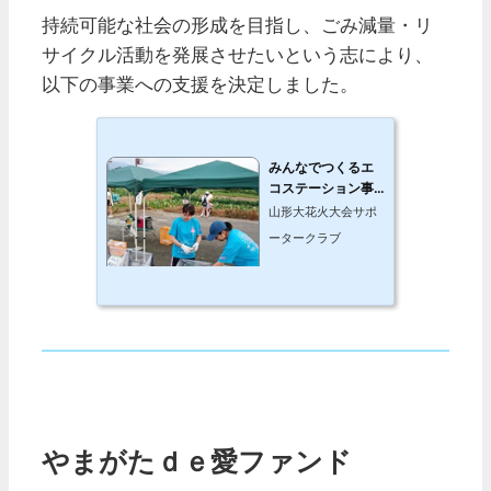
持続可能な社会の形成を目指し、ごみ減量・リ
サイクル活動を発展させたいという志により、
以下の事業への支援を決定しました。
みんなでつくるエ
コステーション事
業
山形大花火大会サポ
ータークラブ
やまがたｄｅ愛ファンド