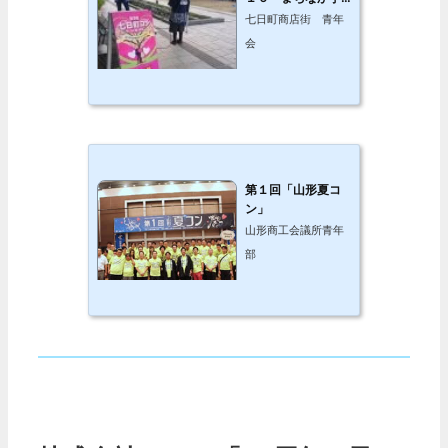
煮会
七日町商店街 青年
会
第１回「山形夏コ
ン」
山形商工会議所青年
部