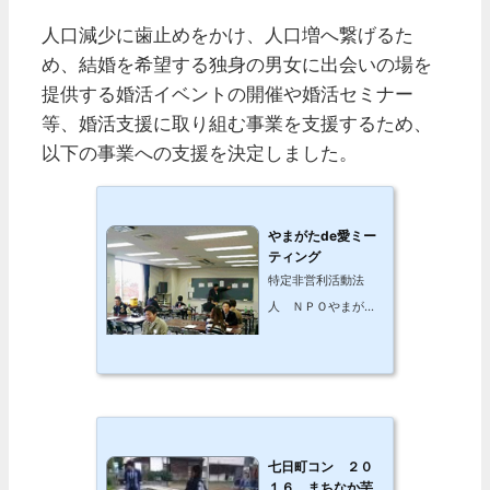
人口減少に歯止めをかけ、人口増へ繋げるた
め、結婚を希望する独身の男女に出会いの場を
提供する婚活イベントの開催や婚活セミナー
等、婚活支援に取り組む事業を支援するため、
以下の事業への支援を決定しました。
やまがたde愛ミー
ティング
特定非営利活動法
人 ＮＰＯやまがた
芸術村
七日町コン ２０
１６ まちなか芋