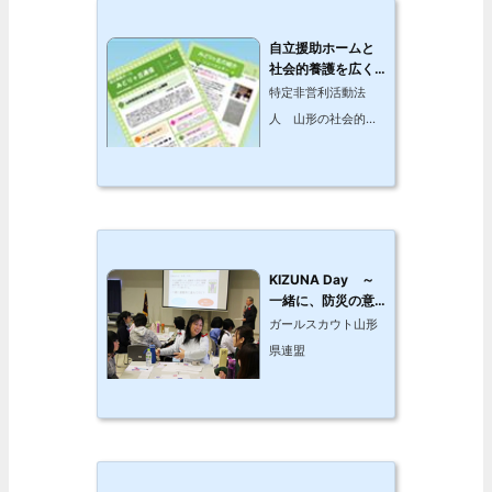
自立援助ホームと
社会的養護を広く
認知してもらうた
特定非営利活動法
めの広報活動
人 山形の社会的養
護を考える会
KIZUNA Day ～
一緒に、防災の意
識・技術をたかめ
ガールスカウト山形
よう～
県連盟