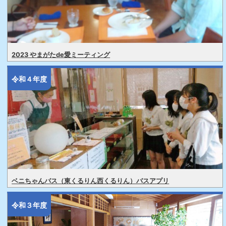
2023 やまがたde愛ミーティング
令和４年度
ベニちゃんバス（東くるりん西くるりん）バスアプリ
令和３年度