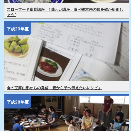
スローフード食育講座 [ 味わい講座；食べ物本来の味を確かめまし
ょう ]
平成29年度
食の宝庫山形からの発信「親から子へ伝えたいレシピ」
平成28年度