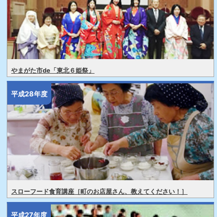
やまがた市de「東北６姫祭」
平成28年度
スローフード食育講座［町のお店屋さん、教えてください！］
平成27年度