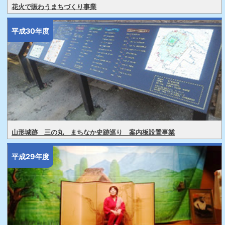
花火で賑わうまちづくり事業
平成30年度
山形城跡 三の丸 まちなか史跡巡り 案内板設置事業
平成29年度