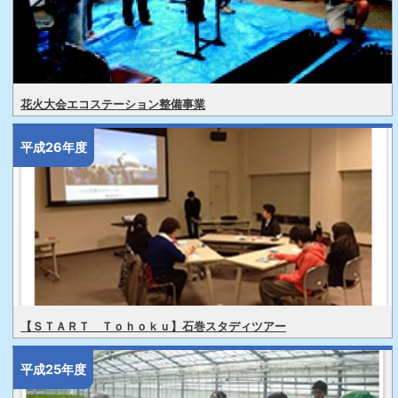
花火大会エコステーション整備事業
平成26年度
【ＳＴＡＲＴ Ｔｏｈｏｋｕ】石巻スタディツアー
平成25年度