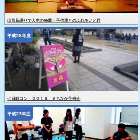
山形昔語りで人生の先輩・子供達とのふれあいと絆
平成28年度
七日町コン ２０１６ まちなか芋煮会
平成27年度