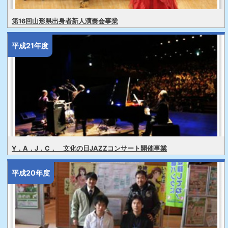
第16回山形県出身者新人演奏会事業
平成21年度
Y．A．J．C． 文化の日JAZZコンサート開催事業
平成20年度