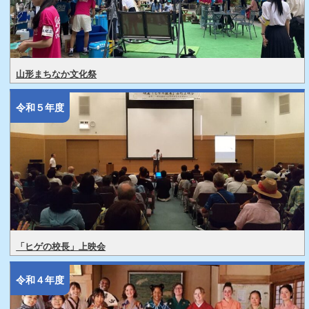
山形まちなか文化祭
令和５年度
「ヒゲの校長」上映会
令和４年度