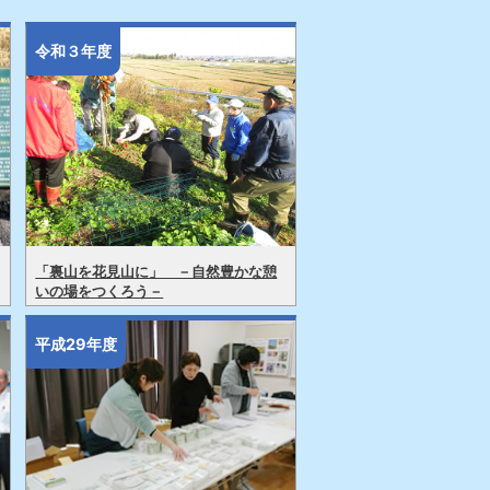
令和３年度
「裏山を花見山に」 －自然豊かな憩
いの場をつくろう－
平成29年度