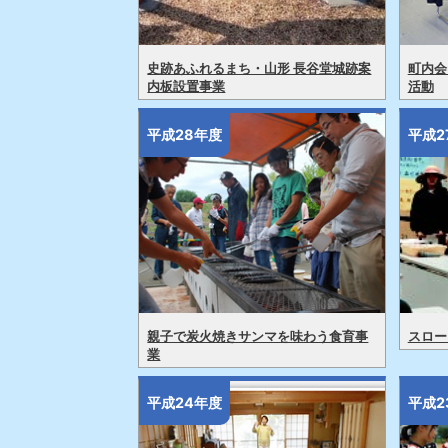
史跡あふれるまち・山形 長谷堂城跡案
町内会
内板設置事業
活動
平成28年度
平成2
親子で炭火焼きサンマを味わう食育事
スロー
業
平成24年度
平成2