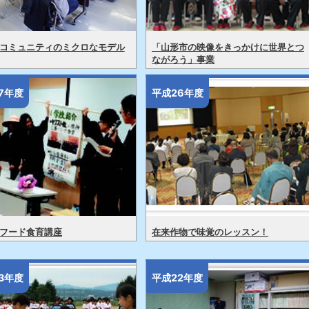
コミュニティのミクロなモデル
「山形市の映像をきっかけに世界とつ
ながろう」事業
7年度
平成26年度
フード食育講座
在来作物で味覚のレッスン！
3年度
平成22年度