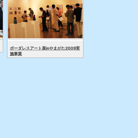
ボーダレスアート展inやまがた2009実
施事業