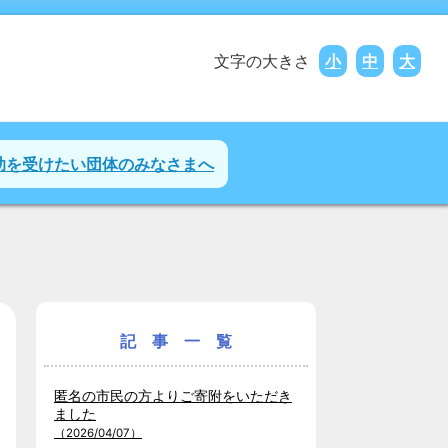
文字の大きさ
小
中
大
助を受けたい団体のみなさまへ
記 事 一 覧
匿名の市民の方よりご寄附をいただき
ました
（2026/04/07）