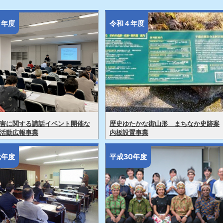
５年度
令和４年度
害に関する講話イベント開催な
歴史ゆたかな街山形 まちなか史跡案
活動広報事業
内板設置事業
元年度
平成30年度