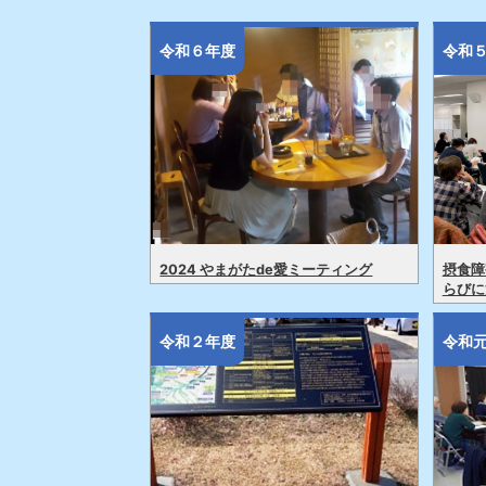
令和６年度
令和
2024 やまがたde愛ミーティング
摂食障
らびに
令和２年度
令和