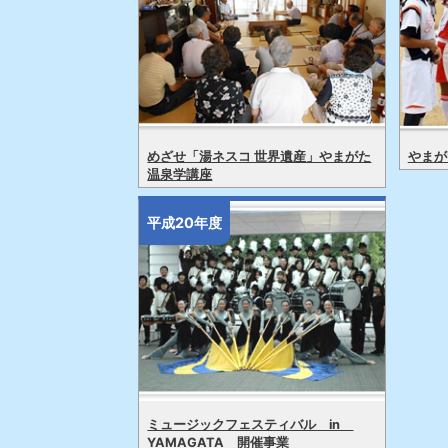
めざせ「湯ネスコ 世界遺産」やまがた
やまが
温泉学講座
平成20年度
ミュージックフェスティバル in
YAMAGATA 開催事業