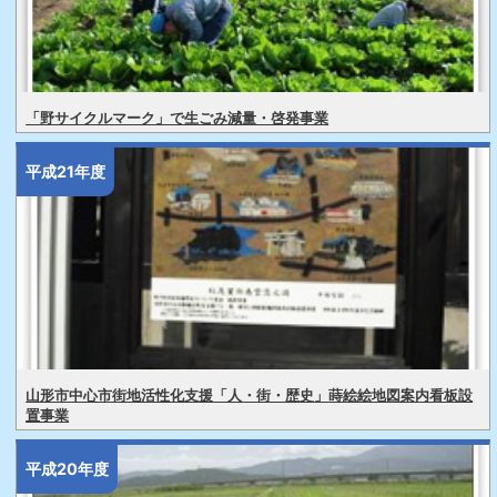
「野サイクルマーク」で生ごみ減量・啓発事業
平成21年度
山形市中心市街地活性化支援「人・街・歴史」蒔絵絵地図案内看板設
置事業
平成20年度