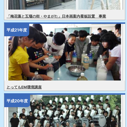
「梅花藻と五堰の街・やまがた」日本画案内看板設置 事業
平成21年度
とってもEM環境講座
平成20年度