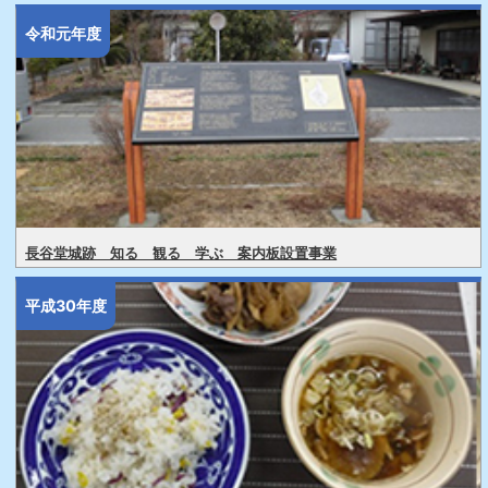
令和元年度
長谷堂城跡 知る 観る 学ぶ 案内板設置事業
平成30年度