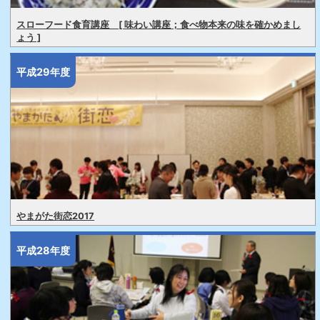
スローフード食育講座 [ 味わい講座；食べ物本来の味を確かめまし
ょう ]
平成29年度
やまがた街恋2017
平成28年度