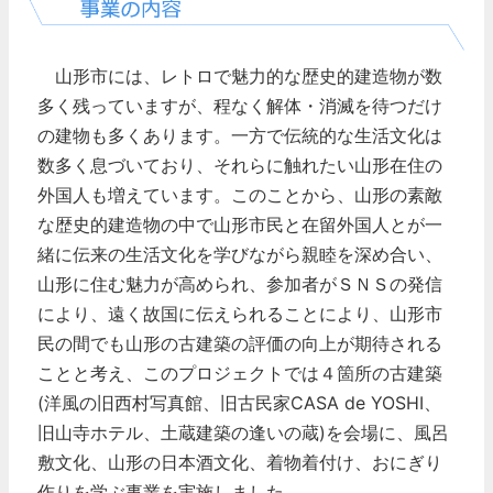
山形市には、レトロで魅力的な歴史的建造物が数
多く残っていますが、程なく解体・消滅を待つだけ
の建物も多くあります。一方で伝統的な生活文化は
数多く息づいており、それらに触れたい山形在住の
外国人も増えています。このことから、山形の素敵
な歴史的建造物の中で山形市民と在留外国人とが一
緒に伝来の生活文化を学びながら親睦を深め合い、
山形に住む魅力が高められ、参加者がＳＮＳの発信
により、遠く故国に伝えられることにより、山形市
民の間でも山形の古建築の評価の向上が期待される
ことと考え、このプロジェクトでは４箇所の古建築
(洋風の旧西村写真館、旧古民家CASA de YOSHI、
旧山寺ホテル、土蔵建築の逢いの蔵)を会場に、風呂
敷文化、山形の日本酒文化、着物着付け、おにぎり
作りを学ぶ事業を実施しました。