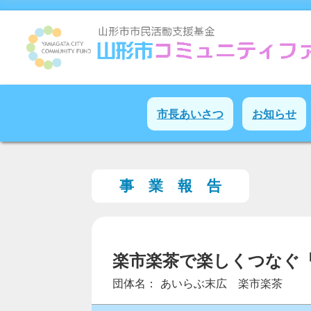
市長あいさつ
お知らせ
事 業 報 告
楽市楽茶で楽しくつなぐ
団体名： あいらぶ末広 楽市楽茶