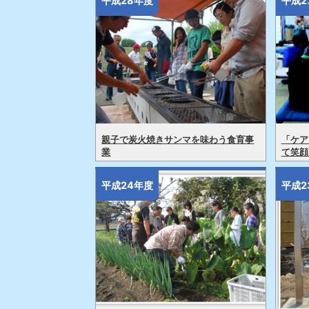
平成28年度
平成2
親子で炭火焼きサンマを味わう食育事
「ケア
業
て笑顔
平成24年度
平成2