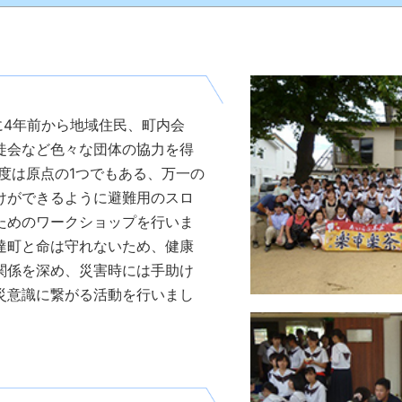
に4年前から地域住民、町内会
徒会など色々な団体の協力を得
度は原点の1つでもある、万一の
けができるように避難用のスロ
ためのワークショップを行いま
達町と命は守れないため、健康
関係を深め、災害時には手助け
災意識に繋がる活動を行いまし