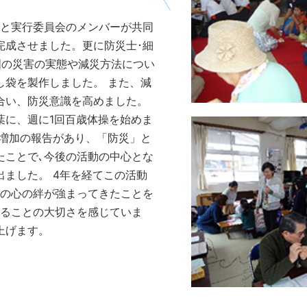
者と実行委員会のメンバーが共同
完成させました。更に防災士･細
国の災害の実態や減災方法につい
し袋を製作しました。
また、減
合い、防災意識を高めました。
葉に、週に1回百歳体操を始めま
増加の報告があり、「防災」と
たことで､今後の活動の中心とな
ました。 4年を経てこの活動
間の心の絆が強まってきたことを
することの大切さを感じていま
上げます。