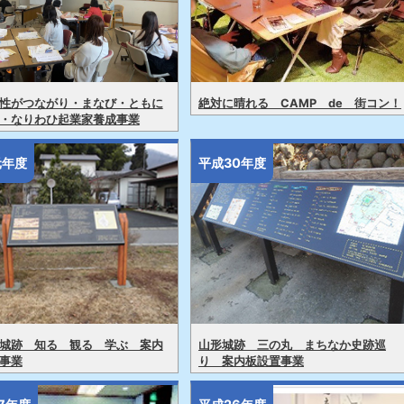
性がつながり・まなび・ともに
絶対に晴れる CAMP de 街コン！
・なりわひ起業家養成事業
元年度
平成30年度
城跡 知る 観る 学ぶ 案内
山形城跡 三の丸 まちなか史跡巡
事業
り 案内板設置事業