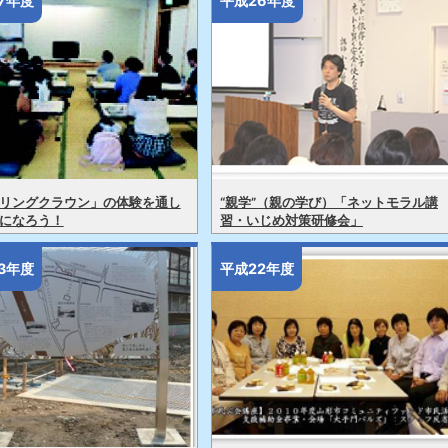
7年度
平成26年度
リングクラウン」の体験を通し
“親学”（親の学び）「ネットモラル講
になろう！
習・いじめ対策研修会」
3年度
平成22年度