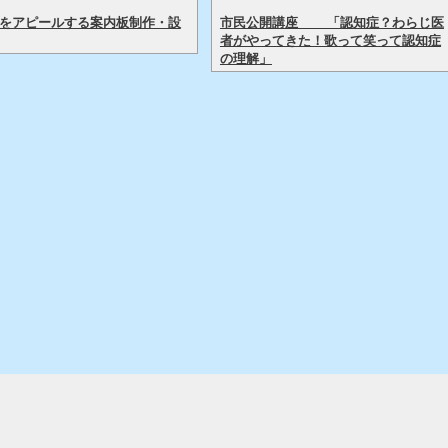
をアピールする案内板制作・設
市民公開講座 「認知症？わらじ医
者がやってきた！歌って笑って認知症
の理解」