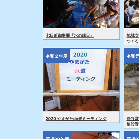
七日町御殿堰「水の縁日」
地域女
つくる
令和２年度
令和
2020 やまがたde愛ミーティング
長谷堂
板設置