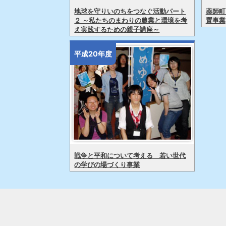
地球を守りいのちをつなぐ活動パート
薬師町
２ ～私たちのまわりの農業と環境を考
置事業
え実践するための親子講座～
平成20年度
戦争と平和について考える 若い世代
の学びの場づくり事業