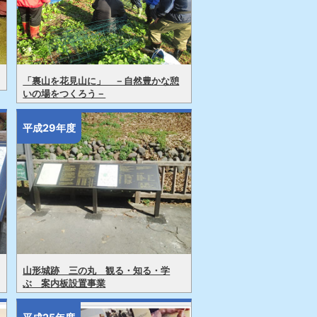
「裏山を花見山に」 －自然豊かな憩
いの場をつくろう－
平成29年度
山形城跡 三の丸 観る・知る・学
ぶ 案内板設置事業