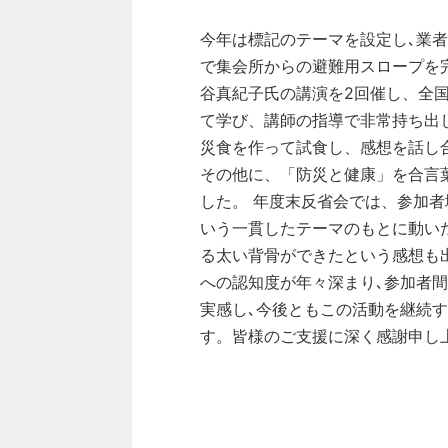
今年は標記のテーマを設定し､業
で集会所からの避難用スロープを
谷真紀子氏の講演を2回催し、全
て学び、講師の指導で非常持ち出
災食を作って試食し、感想を話し
その他に、「防災と健康」を合言
した。
年度末反省会では、参加者
いう一貫したテーマのもとに動い
る太い背骨ができたという感想も出
への認知度が年々深まり､参加者
実感し､今後ともこの活動を継続
す。皆様のご支援に深く感謝申し