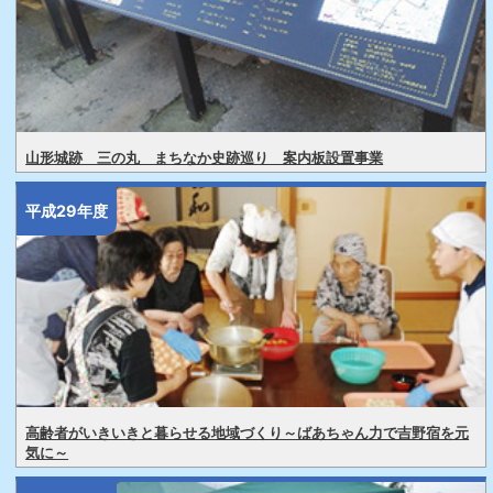
山形城跡 三の丸 まちなか史跡巡り 案内板設置事業
平成29年度
高齢者がいきいきと暮らせる地域づくり～ばあちゃん力で吉野宿を元
気に～