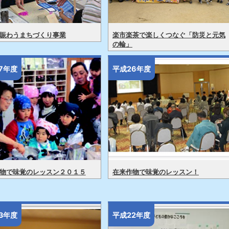
賑わうまちづくり事業
楽市楽茶で楽しくつなぐ「防災と元気
の輪」
7年度
平成26年度
物で味覚のレッスン２０１５
在来作物で味覚のレッスン！
3年度
平成22年度