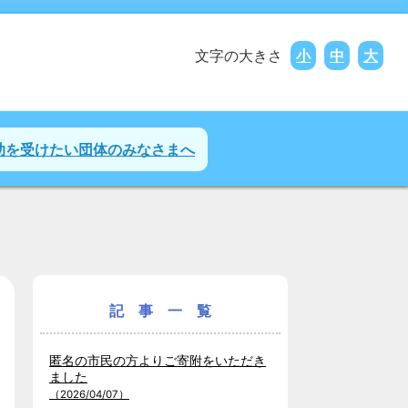
文字の大きさ
小
中
大
助を受けたい団体のみなさまへ
記 事 一 覧
匿名の市民の方よりご寄附をいただき
ました
（2026/04/07）