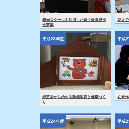
義光スクールを活用した郷土愛育成推
花火で
進事業
平成28年度
平成2
紙芝居から始める防煙教育と健康づく
在来作
り
平成24年度
平成2