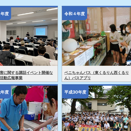
５年度
令和４年度
害に関する講話イベント開催な
ベニちゃんバス（東くるりん西くるり
活動広報事業
ん）バスアプリ
元年度
平成30年度