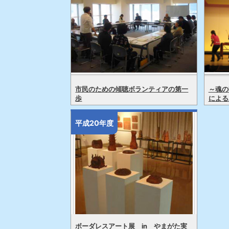
市民のための傾聴ボランティアの第一
～魂の
歩
による
平成20年度
ボーダレスアート展 in やまがた実