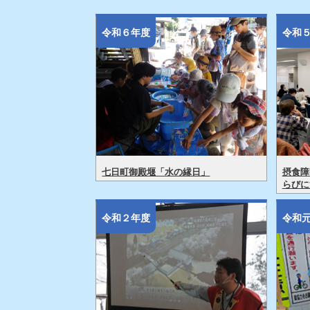
令和６年度
令和
七日町御殿堰「水の縁日」
摂食障
らびに
令和２年度
令和