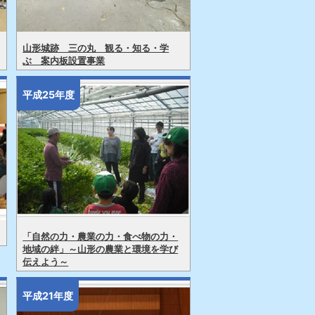
山形城跡 三の丸 観る・知る・学
ぶ 案内板設置事業
平成25年度
「自然の力・農業の力・食べ物の力・
地域の絆」～山形の農業と環境を学び
伝えよう～
平成21年度