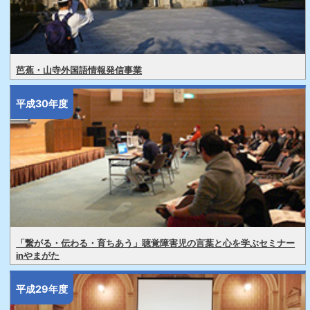
芭蕉・山寺外国語情報発信事業
平成30年度
「繋がる・伝わる・育ちあう」聴覚障害児の言葉と心を学ぶセミナー
inやまがた
平成29年度