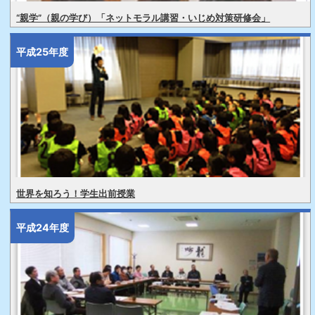
“親学”（親の学び）「ネットモラル講習・いじめ対策研修会」
平成25年度
世界を知ろう！学生出前授業
平成24年度