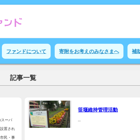
ファンドについて
寄附をお考えのみなさまへ
補
記事一覧
笹堰維持管理活動
のスーパ
...
に設置され
た市民・事